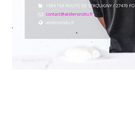
1084 TER ROUTE DE SERQUIGNY / 27470 F
contact@ateliersinsitu.fr
ateliersinsitu.fr
ON VEUT DES BISOUS
ATELIERS INSITU 2024